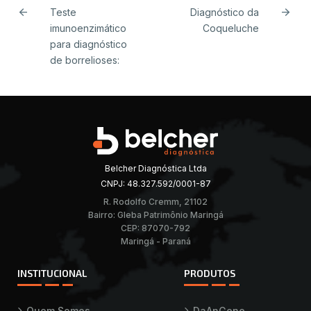
arrow_back
arrow_forward
Teste
Diagnóstico da
imunoenzimático
Coqueluche
para diagnóstico
de borrelioses:
Belcher Diagnóstica Ltda
CNPJ: 48.327.592/0001-87
R. Rodolfo Cremm, 21102
Bairro: Gleba Patrimônio Maringá
CEP: 87070-792
Maringá - Paraná
INSTITUCIONAL
PRODUTOS
Quem Somos
DaAnGene