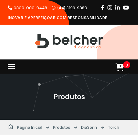
0800-000-0448
(44) 3199-9880
INOVAR E APERFEIÇOAR COM RESPONSABILIDADE
0
Produtos
home
arrow_forward
arrow_forward
arrow_forward
Página Inicial
Produtos
DiaSorin
Torch