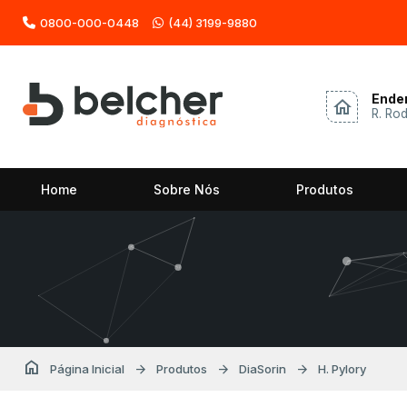
0800-000-0448
(44) 3199-9880
Ende
home
R. Ro
Home
Sobre Nós
Produtos
home
arrow_forward
arrow_forward
arrow_forward
Página Inicial
Produtos
DiaSorin
H. Pylory