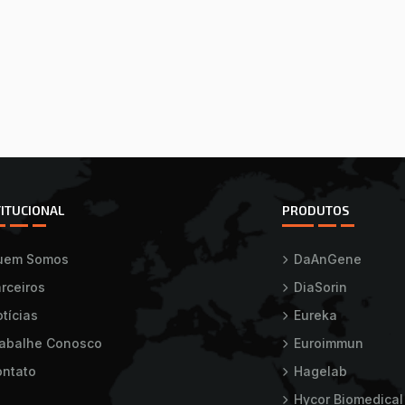
TITUCIONAL
PRODUTOS
uem Somos
DaAnGene
rceiros
DiaSorin
tícias
Eureka
rabalhe Conosco
Euroimmun
ntato
Hagelab
Hycor Biomedical