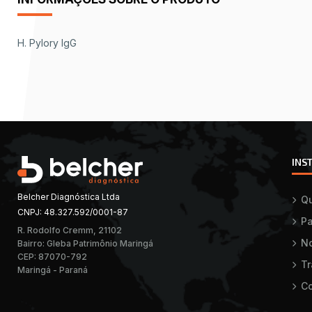
H. Pylory IgG
INS
Belcher Diagnóstica Ltda
Q
CNPJ: 48.327.592/0001-87
Pa
R. Rodolfo Cremm, 21102
No
Bairro: Gleba Patrimônio Maringá
CEP: 87070-792
T
Maringá - Paraná
Co