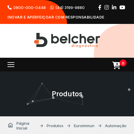
0800-000-0448
(44) 3199-9880
INOVAR E APERFEIÇOAR COM RESPONSABILIDADE
0
Produtos
Página
home
arrow_forward
arrow_forward
arrow_forward
Produtos
Euroimmun
Automação
Inicial