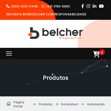
0800-000-0448
(44) 3199-9880
INOVAR E APERFEIÇOAR COM RESPONSABILIDADE
0
Produtos
Página
home
arrow_forward
arrow_forward
arrow_forward
Produtos
Euroimmun
Automação
Inicial