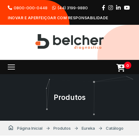
0800-000-0448
(44) 3199-9880
INOVAR E APERFEIÇOAR COM RESPONSABILIDADE
0
Produtos
home
arrow_forward
arrow_forward
arrow_forward
Página Inicial
Produtos
Eureka
Catálogo