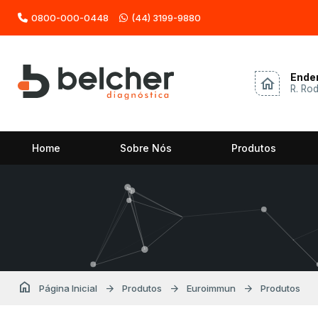
0800-000-0448
(44) 3199-9880
Ende
home
R. Ro
Home
Sobre Nós
Produtos
home
arrow_forward
arrow_forward
arrow_forward
Página Inicial
Produtos
Euroimmun
Produtos