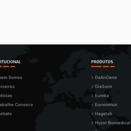
TITUCIONAL
PRODUTOS
uem Somos
DaAnGene
rceiros
DiaSorin
tícias
Eureka
rabalhe Conosco
Euroimmun
ntato
Hagelab
Hycor Biomedical