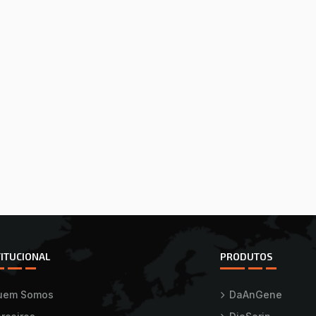
TITUCIONAL
PRODUTOS
uem Somos
DaAnGene