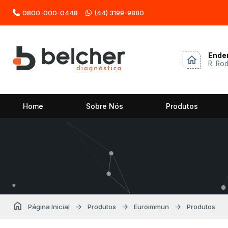
0800-000-0448
(44) 3199-9880
Ende
home
R. Ro
Home
Sobre Nós
Produtos
home
arrow_forward
arrow_forward
arrow_forward
Página Inicial
Produtos
Euroimmun
Produtos