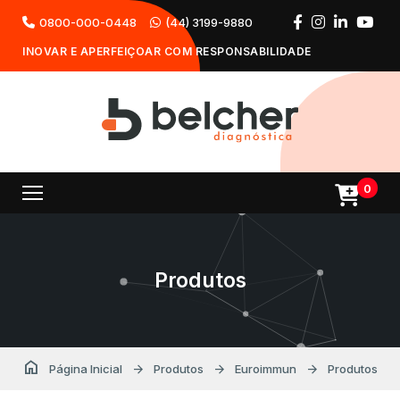
0800-000-0448
(44) 3199-9880
INOVAR E APERFEIÇOAR COM RESPONSABILIDADE
0
Produtos
home
arrow_forward
arrow_forward
arrow_forward
Página Inicial
Produtos
Euroimmun
Produtos