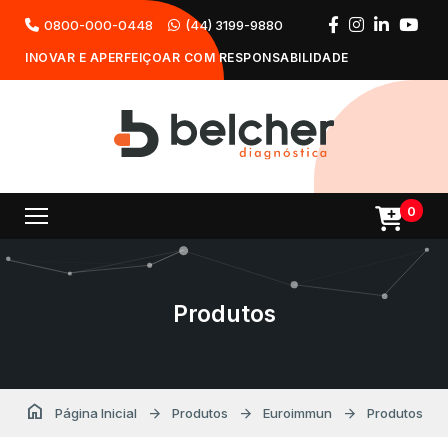
0800-000-0448
(44) 3199-9880
INOVAR E APERFEIÇOAR COM RESPONSABILIDADE
0
Produtos
home
arrow_forward
arrow_forward
arrow_forward
Página Inicial
Produtos
Euroimmun
Produtos