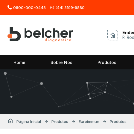
0800-000-0448
(44) 3199-9880
Ende
home
R. Ro
Home
Sobre Nós
Produtos
home
arrow_forward
arrow_forward
arrow_forward
Página Inicial
Produtos
Euroimmun
Produtos