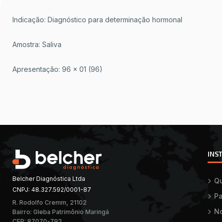
Indicação: Diagnóstico para determinação hormonal
Amostra: Saliva
Apresentação: 96 x 01 (96)
INS
Belcher Diagnóstica Ltda
Q
CNPJ: 48.327.592/0001-87
Pa
R. Rodolfo Cremm, 21102
No
Bairro: Gleba Patrimônio Maringá
CEP: 87070-792