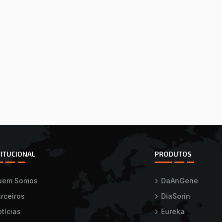
TITUCIONAL
PRODUTOS
uem Somos
DaAnGene
rceiros
DiaSorin
tícias
Eureka