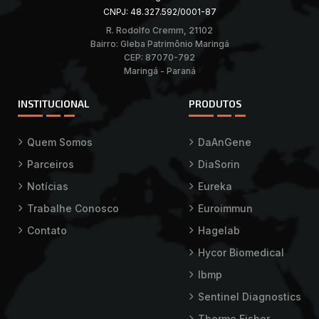
CNPJ: 48.327.592/0001-87
R. Rodolfo Cremm, 21102
Bairro: Gleba Patrimônio Maringá
CEP: 87070-792
Maringá - Paraná
INSTITUCIONAL
PRODUTOS
Quem Somos
DaAnGene
Parceiros
DiaSorin
Notícias
Eureka
Trabalhe Conosco
Euroimmun
Contato
Hagelab
Hycor Biomedical
Ibmp
Sentinel Diagnostics
Thermo Fisher