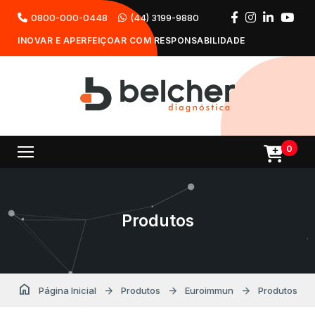
0800-000-0448
(44) 3199-9880
INOVAR E APERFEIÇOAR COM RESPONSABILIDADE
0
Produtos
home
arrow_forward
arrow_forward
arrow_forward
Página Inicial
Produtos
Euroimmun
Produtos