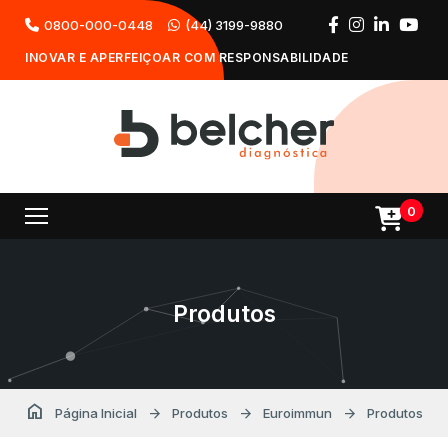
0800-000-0448
(44) 3199-9880
INOVAR E APERFEIÇOAR COM RESPONSABILIDADE
0
Produtos
home
arrow_forward
arrow_forward
arrow_forward
Página Inicial
Produtos
Euroimmun
Produtos