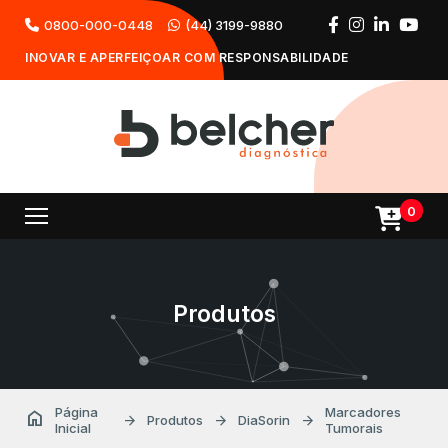
0800-000-0448
(44) 3199-9880
INOVAR E APERFEIÇOAR COM RESPONSABILIDADE
0
Produtos
Página
Marcadores
home
arrow_forward
arrow_forward
arrow_forward
Produtos
DiaSorin
Inicial
Tumorais