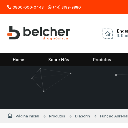
0800-000-0448
(44) 3199-9880
Ende
home
R. Ro
Home
Sobre Nós
Produtos
home
arrow_forward
arrow_forward
arrow_forward
Página Inicial
Produtos
DiaSorin
Função Adrena