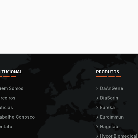
TITUCIONAL
PRODUTOS
uem Somos
DaAnGene
rceiros
DiaSorin
tícias
Eureka
rabalhe Conosco
Euroimmun
ntato
Hagelab
Hycor Biomedical