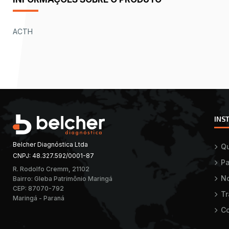
ACTH
INS
Belcher Diagnóstica Ltda
Q
CNPJ: 48.327.592/0001-87
Pa
R. Rodolfo Cremm, 21102
No
Bairro: Gleba Patrimônio Maringá
CEP: 87070-792
T
Maringá - Paraná
Co