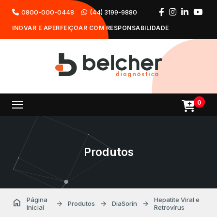
0800-000-0448
(44) 3199-9880
INOVAR E APERFEIÇOAR COM RESPONSABILIDADE
0
Produtos
Página
Hepatite Viral e
home
arrow_forward
arrow_forward
arrow_forward
Produtos
DiaSorin
Inicial
Retrovírus