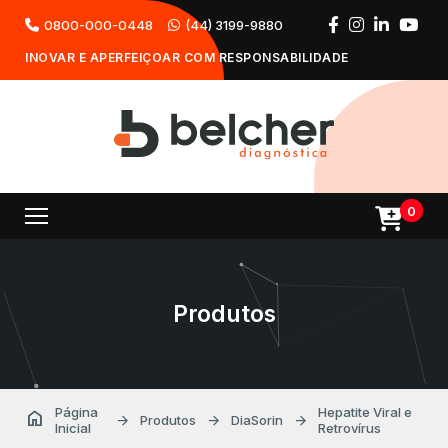
0800-000-0448
(44) 3199-9880
INOVAR E APERFEIÇOAR COM RESPONSABILIDADE
0
Produtos
Página
Hepatite Viral e
home
arrow_forward
arrow_forward
arrow_forward
Produtos
DiaSorin
Inicial
Retrovírus