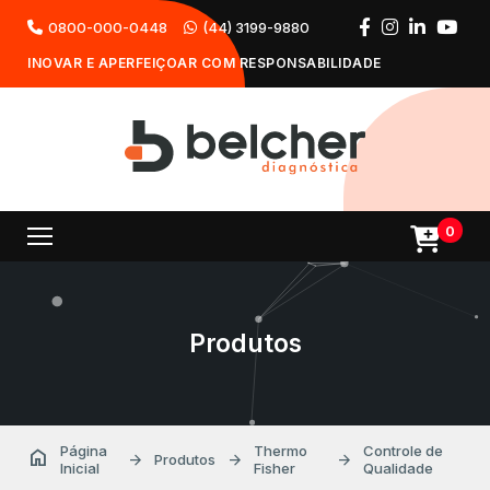
0800-000-0448
(44) 3199-9880
INOVAR E APERFEIÇOAR COM RESPONSABILIDADE
0
Produtos
Página
Thermo
Controle de
home
arrow_forward
arrow_forward
arrow_forward
Produtos
Inicial
Fisher
Qualidade