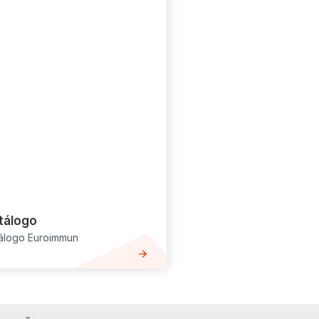
tálogo
álogo Euroimmun
arrow_forward