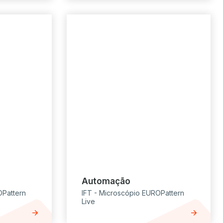
Automação
OPattern
IFT - Microscópio EUROPattern
Live
arrow_forward
arrow_forward