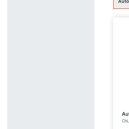
Aut
Au
ChL