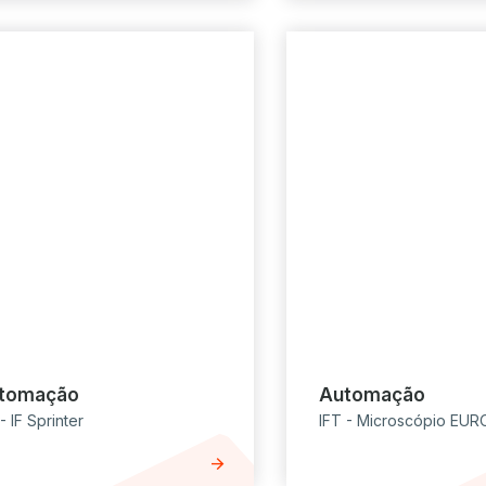
tomação
Automação
- IF Sprinter
IFT - Microscópio EUR
arrow_forward