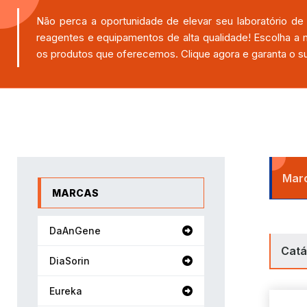
Não perca a oportunidade de elevar seu laboratório de 
reagentes e equipamentos de alta qualidade! Escolha 
os produtos que oferecemos. Clique agora e garanta o su
Marc
MARCAS
DaAnGene
Catá
DiaSorin
Eureka