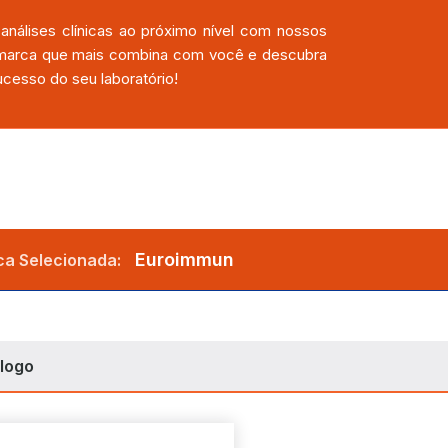
análises clínicas ao próximo nível com nossos
a marca que mais combina com você e descubra
cesso do seu laboratório!
Euroimmun
a Selecionada:
logo