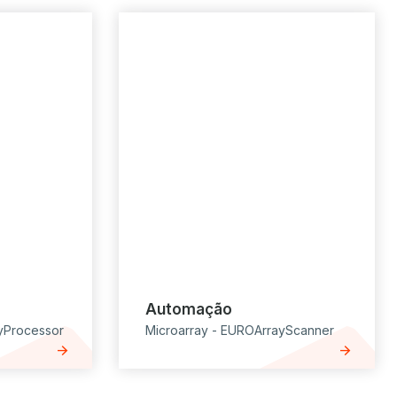
Automação
yProcessor
Microarray - EUROArrayScanner
arrow_forward
arrow_forward