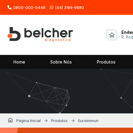
0800-000-0448
(44) 3199-9880
Ende
home
R. Ro
Home
Sobre Nós
Produtos
home
arrow_forward
arrow_forward
Página Inicial
Produtos
Euroimmun