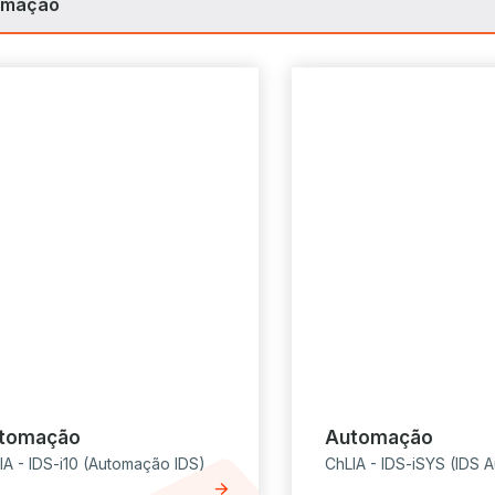
omação
tomação
Automação
IA - IDS-i10 (Automação IDS)
ChLIA - IDS-iSYS (IDS 
arrow_forward