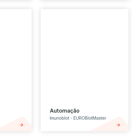
Automação
Imunoblot - EUROBlotMaster
arrow_forward
arrow_forward