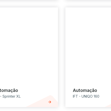
tomação
Automação
 - Sprinter XL
IFT - UNIQO 160
arrow_forward