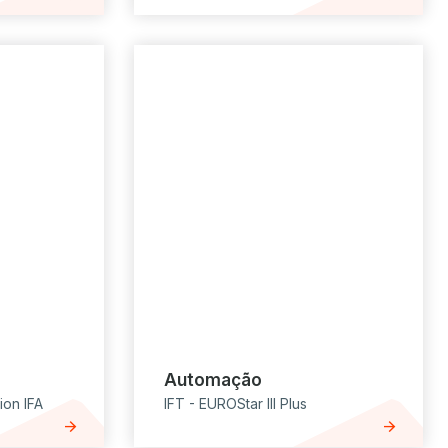
Automação
ion IFA
IFT - EUROStar III Plus
arrow_forward
arrow_forward