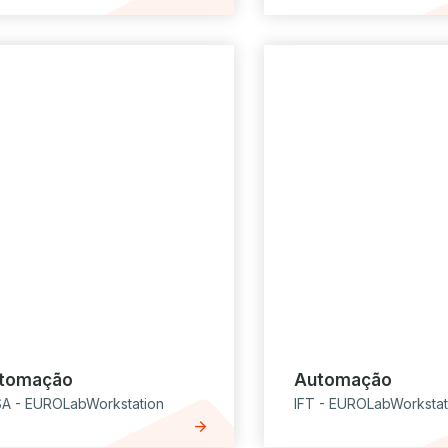
tomação
Automação
SA - EUROLabWorkstation
IFT - EUROLabWorkstat
arrow_forward