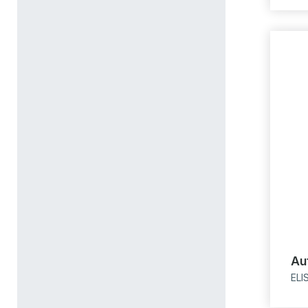
Au
ELI