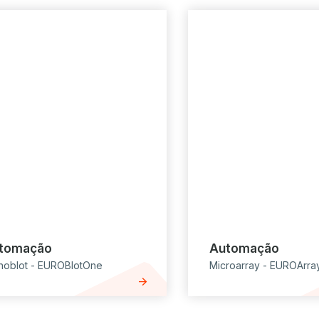
tomação
Automação
noblot - EUROBlotOne
Microarray - EUROArra
arrow_forward