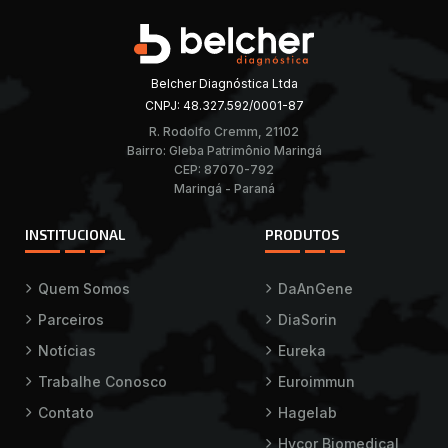
Belcher Diagnóstica Ltda
CNPJ: 48.327.592/0001-87
R. Rodolfo Cremm, 21102
Bairro: Gleba Patrimônio Maringá
CEP: 87070-792
Maringá - Paraná
INSTITUCIONAL
PRODUTOS
Quem Somos
DaAnGene
Parceiros
DiaSorin
Notícias
Eureka
Trabalhe Conosco
Euroimmun
Contato
Hagelab
Hycor Biomedical