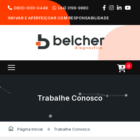
0800-000-0448
(44) 3199-9880
INOVAR E APERFEIÇOAR COM RESPONSABILIDADE
0
Trabalhe Conosco
home
arrow_forward
Página Inicial
Trabalhe Conosco